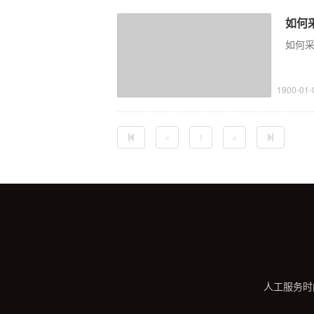
如何采
如何采
1900-01-
«
1
»
人工服务时