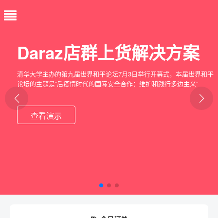
Daraz快速上传产品解决
方案
仅一拖一放，就可一键将产品及Sku以100倍于人工的效率将产品上店并
开售，效果和手动上传一模一样，自动计算价格，自动设置库存，一步
到位，是快速上货的好工具
查看演示